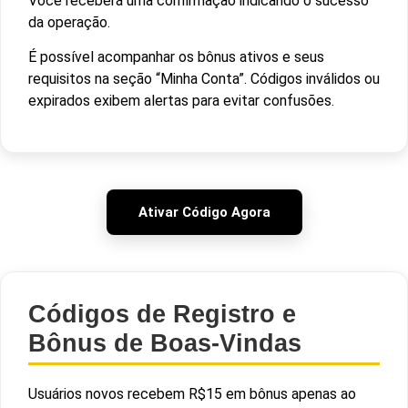
Você receberá uma confirmação indicando o sucesso
da operação.
É possível acompanhar os bônus ativos e seus
requisitos na seção “Minha Conta”. Códigos inválidos ou
expirados exibem alertas para evitar confusões.
Ativar Código Agora
Códigos de Registro e
Bônus de Boas-Vindas
Usuários novos recebem R$15 em bônus apenas ao