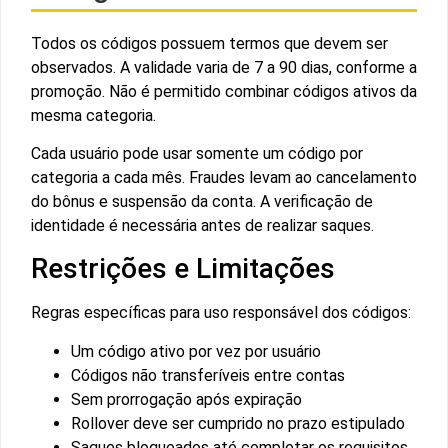
Todos os códigos possuem termos que devem ser
observados. A validade varia de 7 a 90 dias, conforme a
promoção. Não é permitido combinar códigos ativos da
mesma categoria.
Cada usuário pode usar somente um código por
categoria a cada mês. Fraudes levam ao cancelamento
do bônus e suspensão da conta. A verificação de
identidade é necessária antes de realizar saques.
Restrições e Limitações
Regras específicas para uso responsável dos códigos:
Um código ativo por vez por usuário
Códigos não transferíveis entre contas
Sem prorrogação após expiração
Rollover deve ser cumprido no prazo estipulado
Saques bloqueados até completar os requisitos