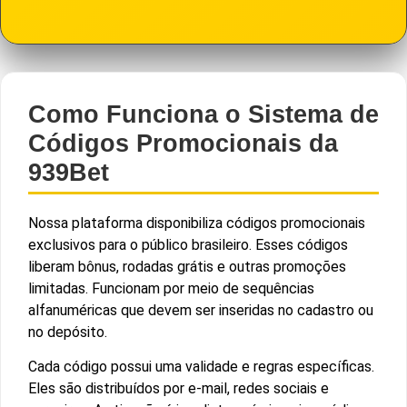
Como Funciona o Sistema de
Códigos Promocionais da
939Bet
Nossa plataforma disponibiliza códigos promocionais
exclusivos para o público brasileiro. Esses códigos
liberam bônus, rodadas grátis e outras promoções
limitadas. Funcionam por meio de sequências
alfanuméricas que devem ser inseridas no cadastro ou
no depósito.
Cada código possui uma validade e regras específicas.
Eles são distribuídos por e-mail, redes sociais e