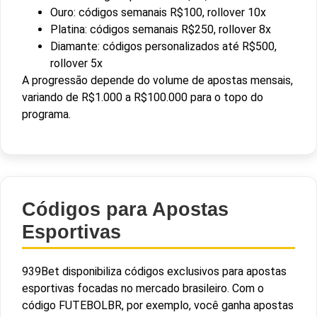
Ouro: códigos semanais R$100, rollover 10x
Platina: códigos semanais R$250, rollover 8x
Diamante: códigos personalizados até R$500,
rollover 5x
A progressão depende do volume de apostas mensais,
variando de R$1.000 a R$100.000 para o topo do
programa.
Códigos para Apostas
Esportivas
939Bet disponibiliza códigos exclusivos para apostas
esportivas focadas no mercado brasileiro. Com o
código FUTEBOLBR, por exemplo, você ganha apostas