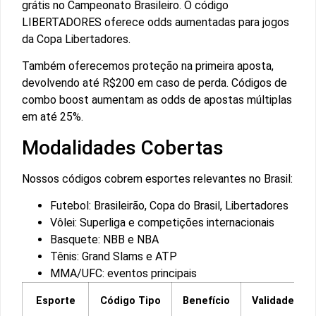
grátis no Campeonato Brasileiro. O código
LIBERTADORES oferece odds aumentadas para jogos
da Copa Libertadores.
Também oferecemos proteção na primeira aposta,
devolvendo até R$200 em caso de perda. Códigos de
combo boost aumentam as odds de apostas múltiplas
em até 25%.
Modalidades Cobertas
Nossos códigos cobrem esportes relevantes no Brasil:
Futebol: Brasileirão, Copa do Brasil, Libertadores
Vôlei: Superliga e competições internacionais
Basquete: NBB e NBA
Tênis: Grand Slams e ATP
MMA/UFC: eventos principais
Esporte
Código Tipo
Benefício
Validade