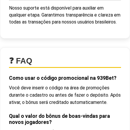
Nosso suporte está disponível para auxiliar em
qualquer etapa. Garantimos transparência e clareza em
todas as transações para nossos usuários brasileiros.
❓ FAQ
Como usar o código promocional na 939Bet?
Você deve inserir o código na área de promoções
durante o cadastro ou antes de fazer o depósito. Após
ativar, o bônus será creditado automaticamente.
Qual o valor do bônus de boas-vindas para
novos jogadores?