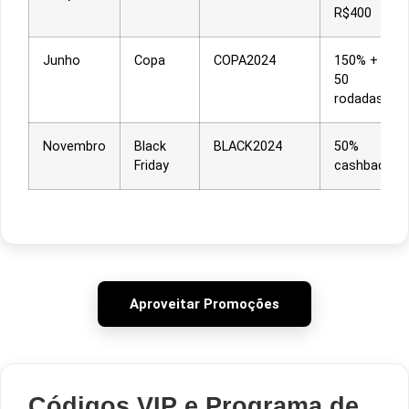
R$400
Junho
Copa
COPA2024
150% +
50
rodadas
Novembro
Black
BLACK2024
50%
Friday
cashback
Aproveitar Promoções
Códigos VIP e Programa de